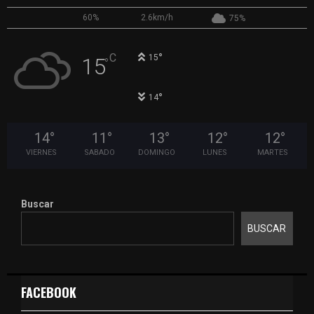
60%
2.6km/h
75%
°
C
15
15
°
°
14
14
°
11
°
13
°
12
°
12
°
VIERNES
SABADO
DOMINGO
LUNES
MARTES
Buscar
BUSCAR
FACEBOOK