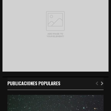
r
R
:
C
H
PUBLICACIONES POPULARES