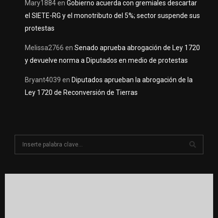
Mary1884
en
Gobierno acuerda con gremiales descartar
el SIETE-RG y el monotributo del 5%; sector suspende sus
protestas
Melissa2766
en
Senado aprueba abrogación de Ley 1720
y devuelve norma a Diputados en medio de protestas
Bryant4039
en
Diputados aprueban la abrogación de la
Ley 1720 de Reconversión de Tierras
S
e
a
S
r
c
E
h
f
A
o