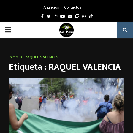
Anuncios
Contactos
Facebook
Twitter
Instagram
Youtube
Email
Twitch
Whatsapp
PRIMARY
MENU
Inicio
RAQUEL VALENCIA
Etiqueta : RAQUEL VALENCIA