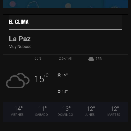
EL CLIMA
La Paz
Muy Nuboso
60%
2.6km/h
75%
°
C
15
15
°
°
14
14
°
11
°
13
°
12
°
12
°
VIERNES
SABADO
DOMINGO
LUNES
MARTES