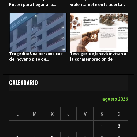
Potosí para llegar a la...
violentamete en la puerta...
Tragedia: Una persona cae
Testigos de Jehová invitan a
del noveno piso de...
la conmemoración de...
CALENDARIO
agosto 2026
L
M
X
J
V
S
D
1
2