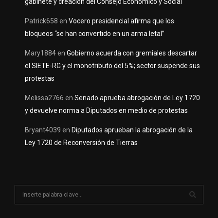
gabinete y creación del Consejo Económico y Social
Patrick658
en
Vocero presidencial afirma que los
bloqueos “se han convertido en un arma letal”
Mary1884
en
Gobierno acuerda con gremiales descartar
el SIETE-RG y el monotributo del 5%; sector suspende sus
protestas
Melissa2766
en
Senado aprueba abrogación de Ley 1720
y devuelve norma a Diputados en medio de protestas
Bryant4039
en
Diputados aprueban la abrogación de la
Ley 1720 de Reconversión de Tierras
S
e
a
S