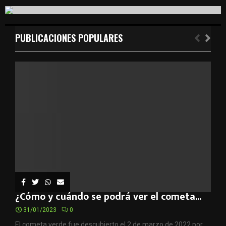
r
c
E
h
f
PUBLICACIONES POPULARES
A
o
r
R
:
C
H
¿Cómo y cuándo se podrá ver el cometa...
31/01/2023
0
El cometa verde fue descubierto el 2 de marzo de 2022 por