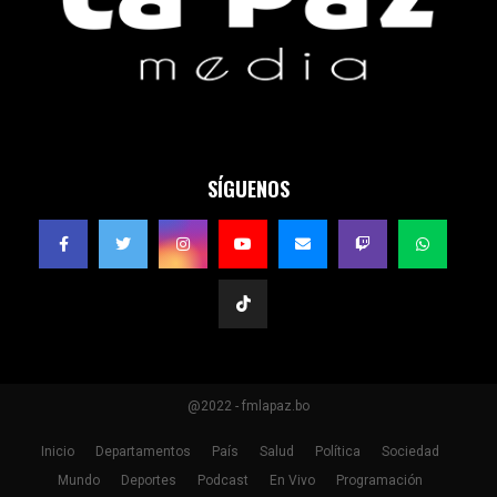
SÍGUENOS
@2022 - fmlapaz.bo
Inicio
Departamentos
País
Salud
Política
Sociedad
Mundo
Deportes
Podcast
En Vivo
Programación