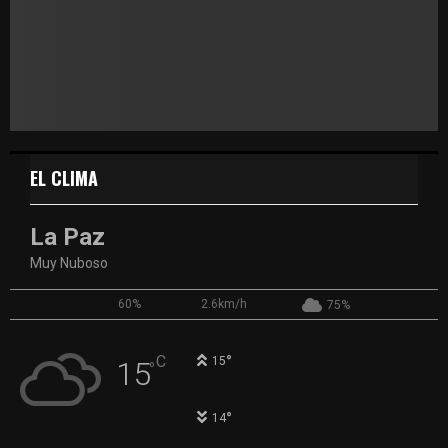
EL CLIMA
La Paz
Muy Nuboso
60%
2.6km/h
75%
°
C
15
15
°
°
14