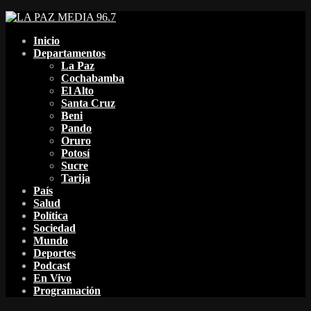
Facebook
Twitter
Instagram
Youtube
Email
Twitch
Whatsapp
Inicio
Departamentos
La Paz
Cochabamba
El Alto
Santa Cruz
Beni
Pando
Oruro
Potosí
Sucre
Tarija
País
Salud
Política
Sociedad
Mundo
Deportes
Podcast
En Vivo
Programación