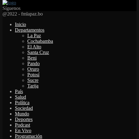
Síguenos
Facebook
Twitter
Instagram
Youtube
Email
Twitch
Whatsapp
@2022 - fmlapaz.bo
Inicio
Departamentos
La Paz
Cochabamba
El Alto
Santa Cruz
Beni
Pando
Oruro
Potosí
Sucre
Tarija
País
Salud
Política
Sociedad
Mundo
Deportes
Podcast
En Vivo
Programación