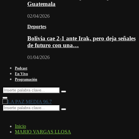
Guatemala
02/04/2026
Deportes
Bolivia cae 2-1 ante Irak, pero deja señales
de futuro con una…
01/04/2026
Podcast
En Vivo
Programación
Search
Search
for:
Facebook
Twitter
Instagram
Youtube
Email
Twitch
Whatsapp
Primary
Menu
Search
Search
for:
Inicio
MARIO VARGAS LLOSA