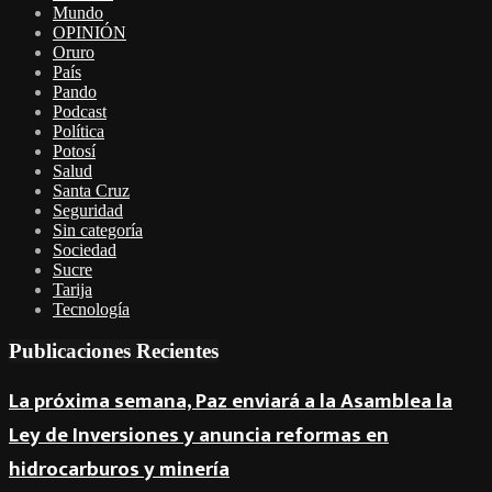
Mundo
OPINIÓN
Oruro
País
Pando
Podcast
Política
Potosí
Salud
Santa Cruz
Seguridad
Sin categoría
Sociedad
Sucre
Tarija
Tecnología
Publicaciones Recientes
La próxima semana, Paz enviará a la Asamblea la
Ley de Inversiones y anuncia reformas en
hidrocarburos y minería