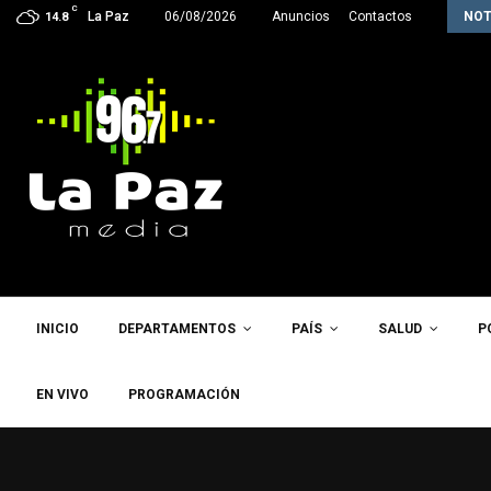
C
Ministerio de Economía asegura que el acuerdo…
La Paz
06/08/2026
Anuncios
Contactos
NOT
14.8
INICIO
DEPARTAMENTOS
PAÍS
SALUD
P
EN VIVO
PROGRAMACIÓN