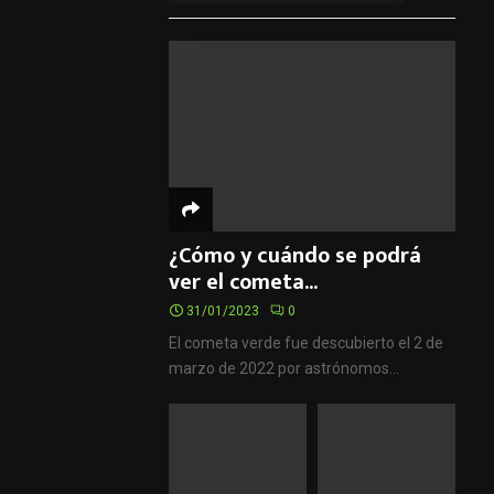
¿Cómo y cuándo se podrá
ver el cometa...
31/01/2023
0
El cometa verde fue descubierto el 2 de
marzo de 2022 por astrónomos...