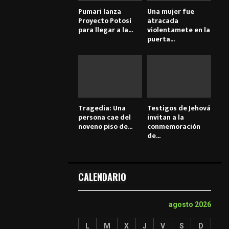
Pumari lanza
Una mujer fue
Proyecto Potosí
atracada
para llegar a la...
violentamete en la
puerta...
Tragedia: Una
Testigos de Jehová
persona cae del
invitan a la
noveno piso de...
conmemoración
de...
CALENDARIO
agosto 2026
L
M
X
J
V
S
D