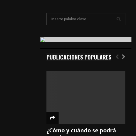
S
e
a
S
r
c
E
h
f
PUBLICACIONES POPULARES
A
o
r
R
:
C
H
¿Cómo y cuándo se podrá