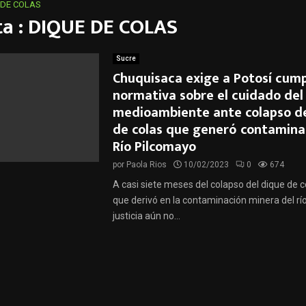
 DE COLAS
ta : DIQUE DE COLAS
Sucre
Chuquisaca exige a Potosí cump
normativa sobre el cuidado del
medioambiente ante colapso de
de colas que generó contaminac
Río Pilcomayo
por
Paola Rios
10/02/2023
0
674
A casi siete meses del colapso del dique de c
que derivó en la contaminación minera del río
justicia aún no...