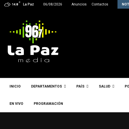
C
La próxima semana, Paz enviará a la…
La Paz
06/08/2026
Anuncios
Contactos
NOT
14.8
INICIO
DEPARTAMENTOS
PAÍS
SALUD
PO
EN VIVO
PROGRAMACIÓN