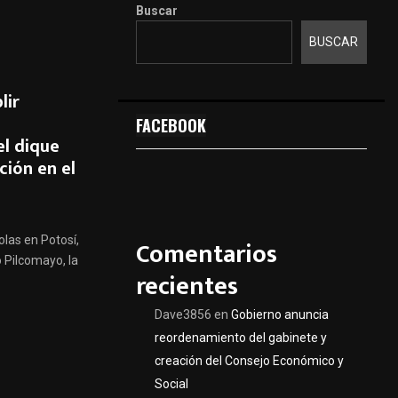
Buscar
BUSCAR
lir
FACEBOOK
l dique
ión en el
olas en Potosí,
Comentarios
 Pilcomayo, la
recientes
Dave3856
en
Gobierno anuncia
reordenamiento del gabinete y
creación del Consejo Económico y
Social