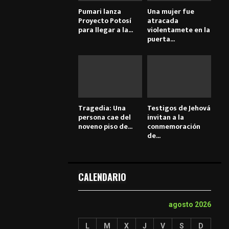
Pumari lanza
Una mujer fue
Proyecto Potosí
atracada
para llegar a la...
violentamete en la
puerta...
Tragedia: Una
Testigos de Jehová
persona cae del
invitan a la
noveno piso de...
conmemoración
de...
CALENDARIO
agosto 2026
L
M
X
J
V
S
D