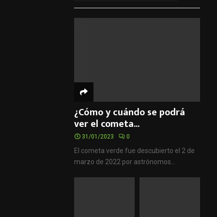
¿Cómo y cuándo se podrá
ver el cometa...
31/01/2023
0
El cometa verde fue descubierto el 2 de
marzo de 2022 por astrónomos...