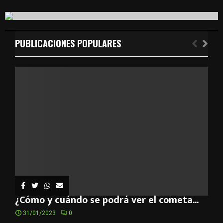
S
r
c
E
h
f
PUBLICACIONES POPULARES
A
o
r
R
:
C
H
¿Cómo y cuándo se podrá ver el cometa...
31/01/2023
0