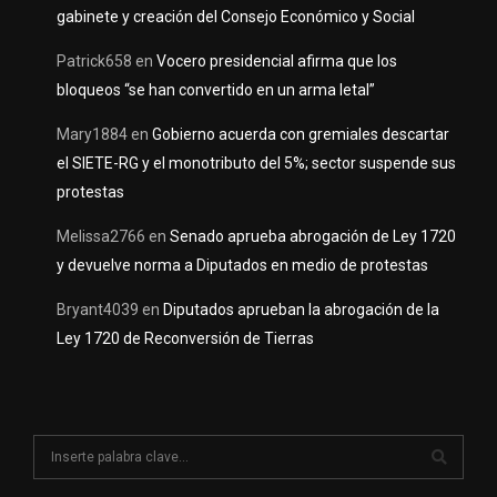
gabinete y creación del Consejo Económico y Social
Patrick658
en
Vocero presidencial afirma que los
bloqueos “se han convertido en un arma letal”
Mary1884
en
Gobierno acuerda con gremiales descartar
el SIETE-RG y el monotributo del 5%; sector suspende sus
protestas
Melissa2766
en
Senado aprueba abrogación de Ley 1720
y devuelve norma a Diputados en medio de protestas
Bryant4039
en
Diputados aprueban la abrogación de la
Ley 1720 de Reconversión de Tierras
S
e
a