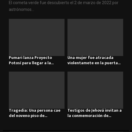
El cometa verde fue descubierto el 2 de marzo de 2022 por
astrónomos...
Pumari lanza Proyecto
Una mujer fue atracada
Potosí para llegar a la...
violentamete en la puerta...
Tragedia: Una persona cae
Testigos de Jehová invitan a
del noveno piso de...
la conmemoración de...