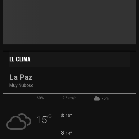
EL CLIMA
La Paz
Muy Nuboso
60%
2.6km/h
75%
°
C
15
15
°
°
14