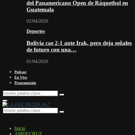
del Panamericano Open de Ráquetbol en
Guatemala
02/04/2026
Deportes
Bolivia cae 2-1 ante Irak, pero deja señales
de futuro con una…
01/04/2026
Podcast
En Vivo
Programación
Search
Search
for:
Facebook
Twitter
Instagram
Youtube
Email
Twitch
Whatsapp
Primary
Menu
Search
Search
for:
Inicio
AMDECRUZ