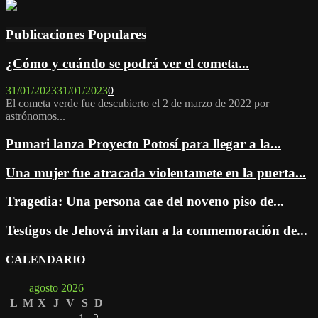
for:
Publicaciones Populares
¿Cómo y cuándo se podrá ver el cometa...
31/01/2023
31/01/2023
0
El cometa verde fue descubierto el 2 de marzo de 2022 por
astrónomos...
Pumari lanza Proyecto Potosí para llegar a la...
Una mujer fue atracada violentamete en la puerta...
Tragedia: Una persona cae del noveno piso de...
Testigos de Jehová invitan a la conmemoración de...
CALENDARIO
agosto 2026
L
M
X
J
V
S
D