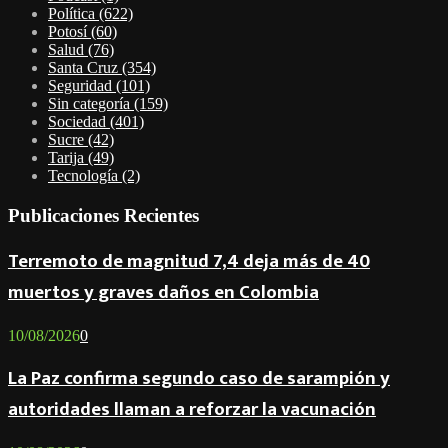
Política
(622)
Potosí
(60)
Salud
(76)
Santa Cruz
(354)
Seguridad
(101)
Sin categoría
(159)
Sociedad
(401)
Sucre
(42)
Tarija
(49)
Tecnología
(2)
Publicaciones Recientes
Terremoto de magnitud 7,4 deja más de 40
muertos y graves daños en Colombia
10/08/2026
0
La Paz confirma segundo caso de sarampión y
autoridades llaman a reforzar la vacunación