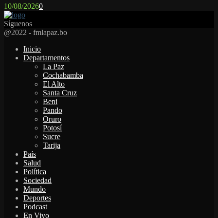
10/08/2026
0
Síguenos
Facebook
Twitter
Instagram
Youtube
Email
Twitch
Whatsapp
@2022 - fmlapaz.bo
Inicio
Departamentos
La Paz
Cochabamba
El Alto
Santa Cruz
Beni
Pando
Oruro
Potosí
Sucre
Tarija
País
Salud
Política
Sociedad
Mundo
Deportes
Podcast
En Vivo