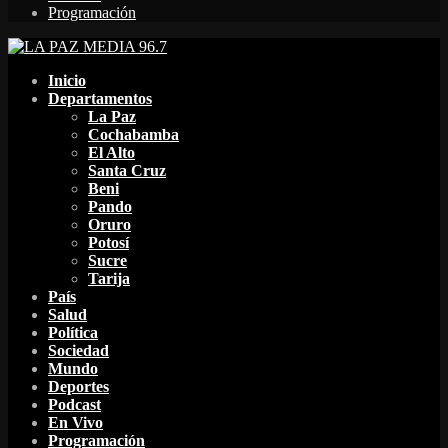
Programación
Facebook
Twitter
Instagram
Youtube
Email
Twitch
Whatsapp
Inicio
Departamentos
La Paz
Cochabamba
El Alto
Santa Cruz
Beni
Pando
Oruro
Potosí
Sucre
Tarija
País
Salud
Política
Sociedad
Mundo
Deportes
Podcast
En Vivo
Programación