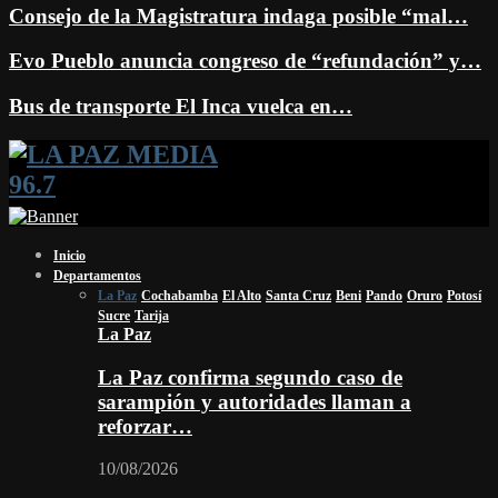
Consejo de la Magistratura indaga posible “mal…
Evo Pueblo anuncia congreso de “refundación” y…
Bus de transporte El Inca vuelca en…
Facebook
Twitter
Instagram
Youtube
Email
Twitch
Whatsapp
Inicio
Departamentos
La Paz
Cochabamba
El Alto
Santa Cruz
Beni
Pando
Oruro
Potosí
Sucre
Tarija
La Paz
La Paz confirma segundo caso de
sarampión y autoridades llaman a
reforzar…
10/08/2026