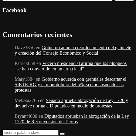
Facebook
Comentarios recientes
Dave3856
en
Gobierno anuncia reordenamiento del gabinete
y creación del Consejo Económico y Social
Patrick658
en
Vocero presidencial afirma que los bloqueos
“se han convertido en un arma letal”
Mary1884
en
Gobierno acuerda con gremiales descartar el
SIETE-RG y el monotributo del 5%; sector suspende sus
protestas
Melissa2766
en
Senado aprueba abrogación de Ley 1720 y
devuelve norma a Diputados en medio de protestas
Bryant4039
en
Diputados aprueban la abrogación de la Ley
1720 de Reconversión de Tierras
Search
Search