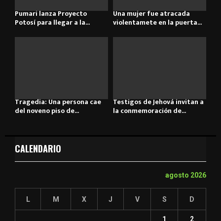
Pumari lanza Proyecto
Una mujer fue atracada
Potosí para llegar a la...
violentamete en la puerta...
Tragedia: Una persona cae
Testigos de Jehová invitan a
del noveno piso de...
la conmemoración de...
CALENDARIO
agosto 2026
L
M
X
J
V
S
D
1
2