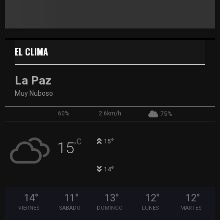
EL CLIMA
La Paz
Muy Nuboso
60%
2.6km/h
75%
°
C
15
15
°
°
14
14
°
11
°
13
°
12
°
12
°
VIERNES
SABADO
DOMINGO
LUNES
MARTES