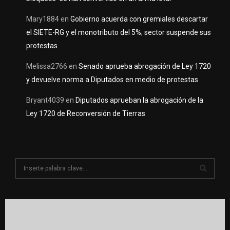
Mary1884
en
Gobierno acuerda con gremiales descartar
el SIETE-RG y el monotributo del 5%; sector suspende sus
protestas
Melissa2766
en
Senado aprueba abrogación de Ley 1720
y devuelve norma a Diputados en medio de protestas
Bryant4039
en
Diputados aprueban la abrogación de la
Ley 1720 de Reconversión de Tierras
S
e
a
S
r
c
E
h
f
A