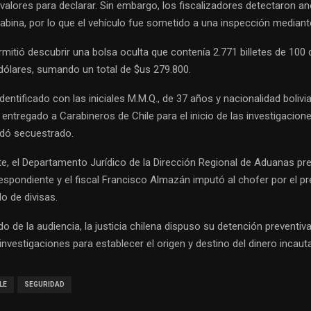
valores para declarar. Sin embargo, los fiscalizadores detectaron an
cabina, por lo que el vehículo fue sometido a una inspección mediant
rmitió descubrir una bolsa oculta que contenía 2.771 billetes de 100 
 dólares, sumando un total de $us 279.800.
identificado con las iniciales M.M.Q., de 37 años y nacionalidad bolivi
entregado a Carabineros de Chile para el inicio de las investigacio
dó secuestrado.
e, el Departamento Jurídico de la Dirección Regional de Aduanas pre
spondiente y el fiscal Francisco Almazán imputó al chofer por el pr
o de divisas.
 de la audiencia, la justicia chilena dispuso su detención preventiv
investigaciones para establecer el origen y destino del dinero incaut
LE
SEGURIDAD