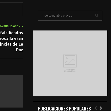
S
e
a
S
MA PUBLICACIÓN
r
 falsificados
c
E
hocalla eran
h
incias de La
f
A
Paz
o
r
R
:
C
H
PUBLICACIONES POPULARES