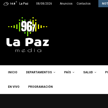
C
Inter Star Rush hace historia y clasifica…
La Paz
08/08/2026
Anuncios
Contactos
NOT
14.8
INICIO
DEPARTAMENTOS
PAÍS
SALUD
P
EN VIVO
PROGRAMACIÓN