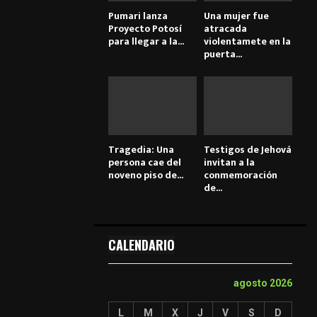
Pumari lanza
Una mujer fue
Proyecto Potosí
atracada
para llegar a la...
violentamete en la
puerta...
Tragedia: Una
Testigos de Jehová
persona cae del
invitan a la
noveno piso de...
conmemoración
de...
CALENDARIO
agosto 2026
L
M
X
J
V
S
D