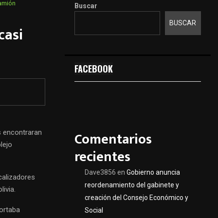
camión
Buscar
BUSCAR
casi
FACEBOOK
s encontraran
Comentarios
lejo
recientes
Dave3856
en
Gobierno anuncia
scalizadores
reordenamiento del gabinete y
ivia.
creación del Consejo Económico y
portaba
Social