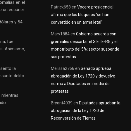
omalías en el
Patrick658
en
Vocero presidencial
e un escáner.
afirma que los bloqueos “se han
dólares y 54
convertido en un arma letal”
Mary1884
en
Gobierno acuerda con
ana, fue
gremiales descartar el SIETE-RG y el
nes. Asimismo,
monotributo del 5%; sector suspende
sus protestas
sentó la
Melissa2766
en
Senado aprueba
esunto delito
abrogación de Ley 1720 y devuelve
norma a Diputados en medio de
protestas
a mientras
ado.
Bryant4039
en
Diputados aprueban la
abrogación de la Ley 1720 de
Reconversión de Tierras