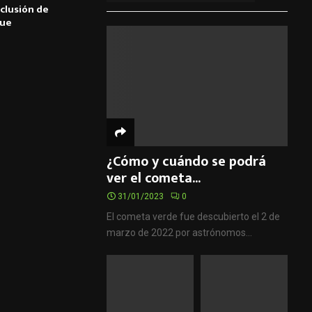
clusión de
Fue
¿Cómo y cuándo se podrá
ver el cometa...
31/01/2023
0
El cometa verde fue descubierto el 2 de
marzo de 2022 por astrónomos...