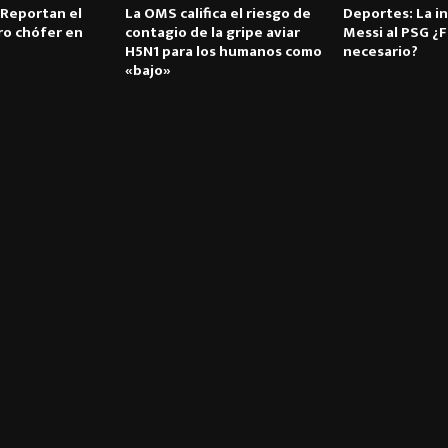
 Reportan el
La OMS califica el riesgo de
Deportes: La in
ro chófer en
contagio de la gripe aviar
Messi al PSG ¿
H5N1 para los humanos como
necesario?
«bajo»