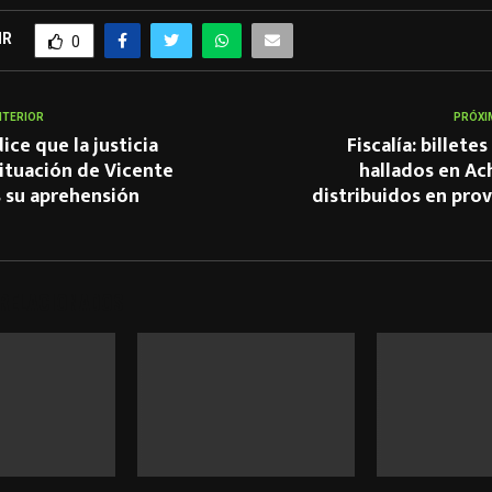
IR
0
NTERIOR
PRÓXI
ice que la justicia
Fiscalía: billetes
 situación de Vicente
hallados en Ac
s su aprehensión
distribuidos en prov
 RELACIONADOS