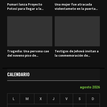
Pumari lanza Proyecto
Una mujer fue atracada
Potosí para llegar a la...
violentamete en la puerta...
Tragedia: Una persona cae
Testigos de Jehová invitan a
del noveno piso de...
la conmemoración de...
CALENDARIO
agosto 2026
L
M
X
J
V
S
D