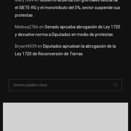
Mary1884
en
Gobierno acuerda con gremiales descartar
el SIETE-RG y el monotributo del 5%; sector suspende sus
protestas
Melissa2766
en
Senado aprueba abrogación de Ley 1720
y devuelve norma a Diputados en medio de protestas
Bryant4039
en
Diputados aprueban la abrogación de la
Ley 1720 de Reconversión de Tierras
S
e
a
S
r
c
E
h
f
A
o