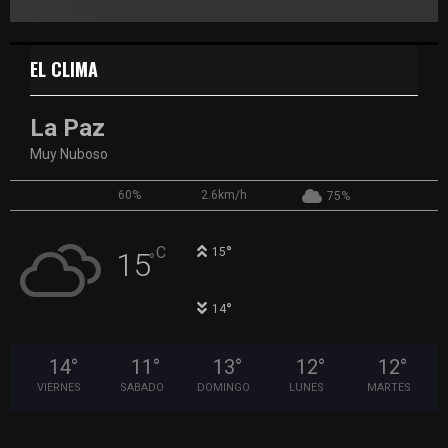
EL CLIMA
La Paz
Muy Nuboso
60%
2.6km/h
75%
°
C
15
15
°
°
14
14
°
11
°
13
°
12
°
12
°
VIERNES
SABADO
DOMINGO
LUNES
MARTES