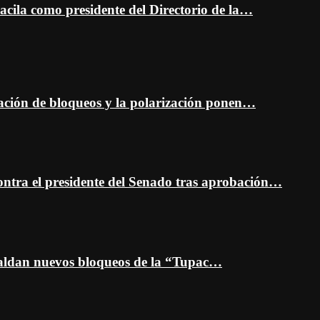
cila como presidente del Directorio de la…
ción de bloqueos y la polarización ponen…
ontra el presidente del Senado tras aprobación…
spaldan nuevos bloqueos de la “Tupac…