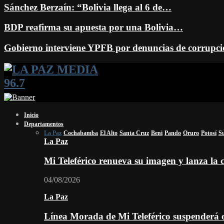
Sánchez Berzaín: “Bolivia llega al 6 de…
BDP reafirma su apuesta por una Bolivia…
Gobierno interviene YPFB por denuncias de corrup
Facebook
Twitter
Instagram
Youtube
Email
Twitch
Whatsapp
Inicio
Departamentos
La Paz
Cochabamba
El Alto
Santa Cruz
Beni
Pando
Oruro
Potosí
S
La Paz
Mi Teleférico renueva su imagen y lanza l
04/08/2026
La Paz
Línea Morada de Mi Teleférico suspenderá o