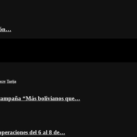
ción…
ucre
Tarija
a campaña “Más bolivianos que…
peraciones del 6 al 8 de…