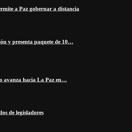
mite a Paz gobernar a distancia
ción y presenta paquete de 10…
do avanza hacia La Paz en…
dos de legisladores