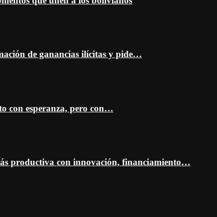
entos que unen a los bolivianos
mación de ganancias ilícitas y pide…
sto con esperanza, pero con…
ás productiva con innovación, financiamiento…