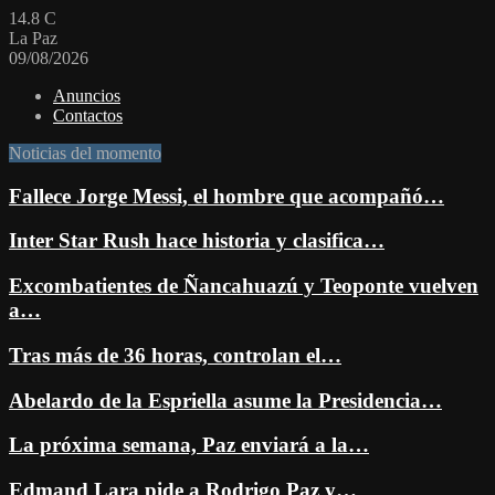
14.8
C
La Paz
09/08/2026
Anuncios
Contactos
Noticias del momento
Fallece Jorge Messi, el hombre que acompañó…
Inter Star Rush hace historia y clasifica…
Excombatientes de Ñancahuazú y Teoponte vuelven
a…
Tras más de 36 horas, controlan el…
Abelardo de la Espriella asume la Presidencia…
La próxima semana, Paz enviará a la…
Edmand Lara pide a Rodrigo Paz y…