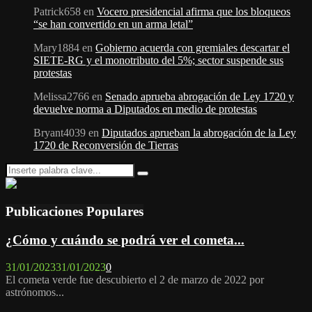
Patrick658
en
Vocero presidencial afirma que los bloqueos
“se han convertido en un arma letal”
Mary1884
en
Gobierno acuerda con gremiales descartar el
SIETE-RG y el monotributo del 5%; sector suspende sus
protestas
Melissa2766
en
Senado aprueba abrogación de Ley 1720 y
devuelve norma a Diputados en medio de protestas
Bryant4039
en
Diputados aprueban la abrogación de la Ley
1720 de Reconversión de Tierras
Search
Search
for:
Publicaciones Populares
¿Cómo y cuándo se podrá ver el cometa...
31/01/2023
31/01/2023
0
El cometa verde fue descubierto el 2 de marzo de 2022 por
astrónomos...