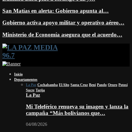
San Matías en alerta: Gobierno apunta al…
Gobierno activa apoyo militar y operativo aéreo…
Ministerio de Economía asegura que el acuerdo…
Facebook
Twitter
Instagram
Youtube
Email
Twitch
Whatsapp
Inicio
Departamentos
La Paz
Cochabamba
El Alto
Santa Cruz
Beni
Pando
Oruro
Potosí
Sucre
Tarija
La Paz
Mi Teleférico renueva su imagen y lanza la
campaña “Más bolivianos que…
04/08/2026