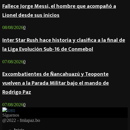
Fallece Jorge Messi, el hombre que acompañó a
Lionel desde sus inicios
08/08/2026
0
Inter Star Rush hace historia y clasifica a la final de
la Liga Evolución Sub-16 de Conmebol
07/08/2026
0
Excombatientes de Ñancahuazú y Teoponte
vuelven a la Parada Militar bajo el mando de
Rodrigo Paz
07/08/2026
0
Síguenos
Facebook
Twitter
Instagram
Youtube
Email
Twitch
Whatsapp
@2022 - fmlapaz.bo