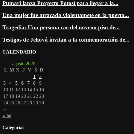
Pumari lanza Proyecto Potosí para llegar a la...
Una mujer fue atracada violentamete en la puerta...
Tragedia: Una persona cae del noveno piso de...
Testigos de Jehová invitan a la conmemoración de...
CALENDARIO
agosto 2026
L
M
X
J
V
S
D
1
2
3
4
5
6
7
8
9
10
11
12
13
14
15
16
17
18
19
20
21
22
23
24
25
26
27
28
29
30
31
« Jul
Categorías