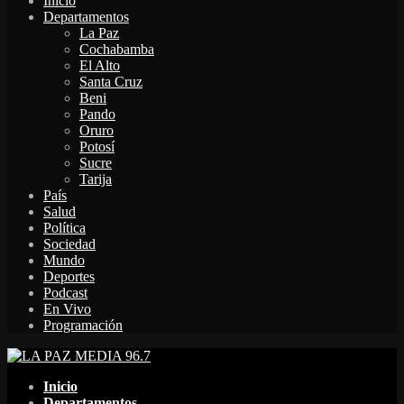
Inicio
Departamentos
La Paz
Cochabamba
El Alto
Santa Cruz
Beni
Pando
Oruro
Potosí
Sucre
Tarija
País
Salud
Política
Sociedad
Mundo
Deportes
Podcast
En Vivo
Programación
Facebook
Twitter
Instagram
Youtube
Email
Twitch
Whatsapp
Inicio
Departamentos