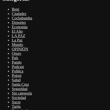
Beni
Ciudades
Cochabamba
Deportes
Economia
El Alto
LA PAZ
La Paz
Mundo
OPINIÓN
Oruro
País
Pando
Podcast
Política
Potosí
Salud
Santa Cruz
Seguridad
Sin categoría
Sociedad
Sucre
Tarija