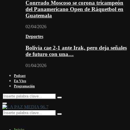
Conrrado Moscoso se corona tricampeón
del Panamericano Open de Ráquetbol en
Guatemala
02/04/2026
Deportes
Bolivia cae 2-1 ante Irak, pero deja señales
de futuro con una…
01/04/2026
Podcast
En Vivo
Programación
Search
Search
for:
Facebook
Twitter
Instagram
Youtube
Email
Twitch
Whatsapp
Primary
Menu
Search
Search
for:
Inicio