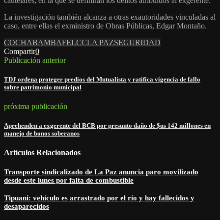
cautelares, en la que se definirán los delitos atribuidos al exgerente.
La investigación también alcanza a otras exautoridades vinculadas al
caso, entre ellas el exministro de Obras Públicas, Edgar Montaño.
COCHABAMBA
FELCC
LA PAZ
SEGURIDAD
Compartir
0
Publicación anterior
TDJ ordena proteger predios del Mutualista y ratifica vigencia de fallo
sobre patrimonio municipal
próxima publicación
Aprehenden a exgerente del BCB por presunto daño de $us 142 millones en
manejo de bonos soberanos
Artículos Relacionados
Transporte sindicalizado de La Paz anuncia paro movilizado
desde este lunes por falta de combustible
Tipuani: vehículo es arrastrado por el río y hay fallecidos y
desaparecidos