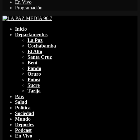
En Vivo
Programación
Facebook
Twitter
Instagram
Youtube
Email
Twitch
Whatsapp
Inicio
Departamentos
La Paz
Cochabamba
El Alto
Santa Cruz
Beni
Pando
Oruro
Potosí
Sucre
Tarija
País
Salud
Política
Sociedad
Mundo
Deportes
Podcast
En Vivo