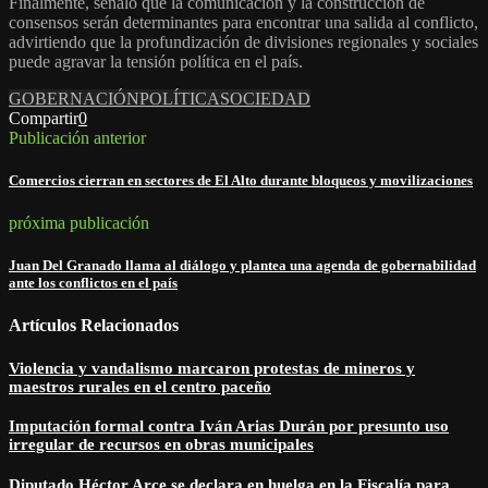
Finalmente, señaló que la comunicación y la construcción de
consensos serán determinantes para encontrar una salida al conflicto,
advirtiendo que la profundización de divisiones regionales y sociales
puede agravar la tensión política en el país.
GOBERNACIÓN
POLÍTICA
SOCIEDAD
Compartir
0
Publicación anterior
Comercios cierran en sectores de El Alto durante bloqueos y movilizaciones
próxima publicación
Juan Del Granado llama al diálogo y plantea una agenda de gobernabilidad
ante los conflictos en el país
Artículos Relacionados
Violencia y vandalismo marcaron protestas de mineros y
maestros rurales en el centro paceño
Imputación formal contra Iván Arias Durán por presunto uso
irregular de recursos en obras municipales
Diputado Héctor Arce se declara en huelga en la Fiscalía para