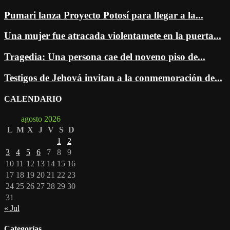
Pumari lanza Proyecto Potosí para llegar a la...
Una mujer fue atracada violentamete en la puerta...
Tragedia: Una persona cae del noveno piso de...
Testigos de Jehová invitan a la conmemoración de...
CALENDARIO
agosto 2026
L
M
X
J
V
S
D
1
2
3
4
5
6
7
8
9
10
11
12
13
14
15
16
17
18
19
20
21
22
23
24
25
26
27
28
29
30
31
« Jul
Categorías