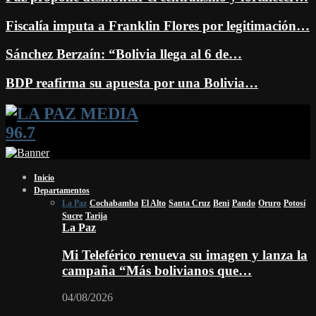
Fiscalía imputa a Franklin Flores por legitimación…
Sánchez Berzaín: “Bolivia llega al 6 de…
BDP reafirma su apuesta por una Bolivia…
Facebook
Twitter
Instagram
Youtube
Email
Twitch
Whatsapp
Inicio
Departamentos
La Paz
Cochabamba
El Alto
Santa Cruz
Beni
Pando
Oruro
Potosí
Sucre
Tarija
La Paz
Mi Teleférico renueva su imagen y lanza la
campaña “Más bolivianos que…
04/08/2026