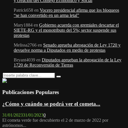
y creación del Consejo Económico y Social
Patrick658
en
Vocero presidencial afirma que los bloqueos
“se han convertido en un arma letal”
Mary1884
en
Gobierno acuerda con gremiales descartar el
SIETE-RG y el monotributo del 5%; sector suspende sus
protestas
Melissa2766
en
Senado aprueba abrogación de Ley 1720 y
devuelve norma a Diputados en medio de protestas
Bryant4039
en
Diputados aprueban la abrogación de la Ley
1720 de Reconversión de Tierras
Search
Search
for:
Publicaciones Populares
¿Cómo y cuándo se podrá ver el cometa...
31/01/2023
31/01/2023
0
El cometa verde fue descubierto el 2 de marzo de 2022 por
astrónomos...