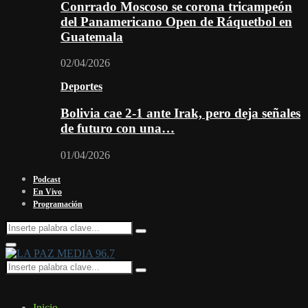
Conrrado Moscoso se corona tricampeón
del Panamericano Open de Ráquetbol en
Guatemala
02/04/2026
Deportes
Bolivia cae 2-1 ante Irak, pero deja señales
de futuro con una…
01/04/2026
Podcast
En Vivo
Programación
Search
Search
for:
Facebook
Twitter
Instagram
Youtube
Email
Twitch
Whatsapp
Primary
Menu
Search
Search
for:
Inicio