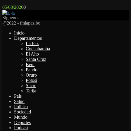
05/08/2026
0
Síguenos
Facebook
Twitter
Instagram
Youtube
Email
Twitch
Whatsapp
@2022 - fmlapaz.bo
Inicio
Departamentos
La Paz
Cochabamba
El Alto
Santa Cruz
Beni
Pando
Oruro
Potosí
Sucre
Tarija
País
Salud
Política
Sociedad
Mundo
Deportes
Podcast