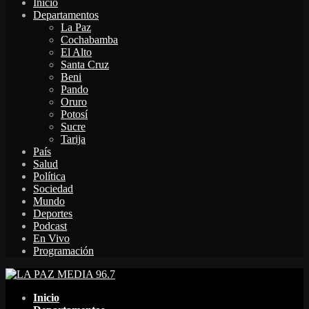
Inicio
Departamentos
La Paz
Cochabamba
El Alto
Santa Cruz
Beni
Pando
Oruro
Potosí
Sucre
Tarija
País
Salud
Política
Sociedad
Mundo
Deportes
Podcast
En Vivo
Programación
Facebook
Twitter
Instagram
Youtube
Email
Twitch
Whatsapp
Inicio