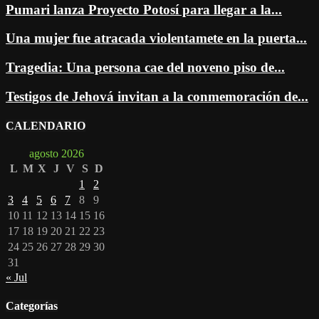
Pumari lanza Proyecto Potosí para llegar a la...
Una mujer fue atracada violentamete en la puerta...
Tragedia: Una persona cae del noveno piso de...
Testigos de Jehová invitan a la conmemoración de...
CALENDARIO
agosto 2026
L
M
X
J
V
S
D
1
2
3
4
5
6
7
8
9
10
11
12
13
14
15
16
17
18
19
20
21
22
23
24
25
26
27
28
29
30
31
« Jul
Categorías