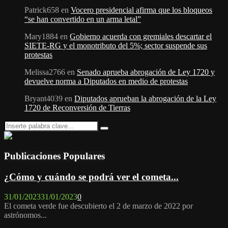
Patrick658
en
Vocero presidencial afirma que los bloqueos
“se han convertido en un arma letal”
Mary1884
en
Gobierno acuerda con gremiales descartar el
SIETE-RG y el monotributo del 5%; sector suspende sus
protestas
Melissa2766
en
Senado aprueba abrogación de Ley 1720 y
devuelve norma a Diputados en medio de protestas
Bryant4039
en
Diputados aprueban la abrogación de la Ley
1720 de Reconversión de Tierras
Search
Search
for:
Publicaciones Populares
¿Cómo y cuándo se podrá ver el cometa...
31/01/2023
31/01/2023
0
El cometa verde fue descubierto el 2 de marzo de 2022 por
astrónomos...