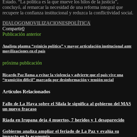
Estado. “La política es la que mueve los hilos de la justicia”,
concluyó, al remarcar la necesidad de una reforma integral que
recupere la confianza institucional y reduzca la conflictividad social.
DIALOGO
MOVILIZACIONES
POLÍTICA
Compartir
0
Publicación anterior
Analista plantea “reinicio político” y mayor articulación institucional ante
movilizaciones en el país
próxima publicación
Ricardo Paz llama a evitar la violencia y advierte que el país vive una
“transición difícil” marcada por desinformación y tensión social
Artículos Relacionados
Fallo de La Haya sobre el Silala le significa al gobierno del MAS
un nuevo fracaso
Riada en Irupana deja 4 muertos, 7 heridos y 1 desaparecido
Gobierno analiza ampliar el feriado de La Paz y evalúa su
impacto en la economía