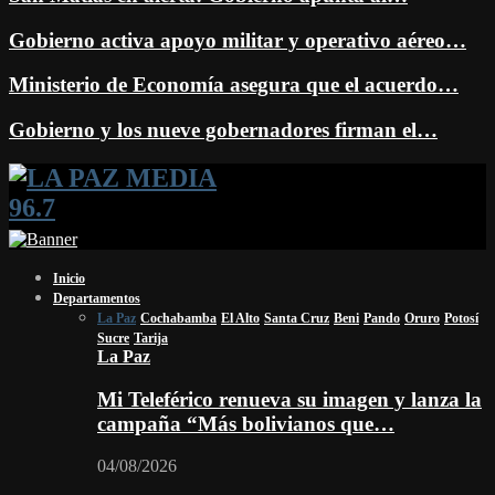
Gobierno activa apoyo militar y operativo aéreo…
Ministerio de Economía asegura que el acuerdo…
Gobierno y los nueve gobernadores firman el…
Facebook
Twitter
Instagram
Youtube
Email
Twitch
Whatsapp
Inicio
Departamentos
La Paz
Cochabamba
El Alto
Santa Cruz
Beni
Pando
Oruro
Potosí
Sucre
Tarija
La Paz
Mi Teleférico renueva su imagen y lanza la
campaña “Más bolivianos que…
04/08/2026