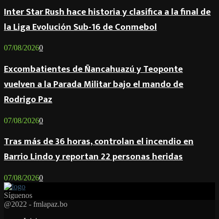
Inter Star Rush hace historia y clasifica a la final de
la Liga Evolución Sub-16 de Conmebol
07/08/2026
0
Excombatientes de Ñancahuazú y Teoponte
vuelven a la Parada Militar bajo el mando de
Rodrigo Paz
07/08/2026
0
Tras más de 36 horas, controlan el incendio en
Barrio Lindo y reportan 22 personas heridas
07/08/2026
0
Síguenos
Facebook
Twitter
Instagram
Youtube
Email
Twitch
Whatsapp
@2022 - fmlapaz.bo