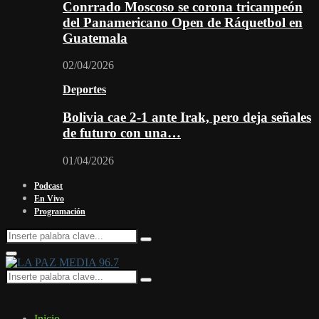
Conrrado Moscoso se corona tricampeón
del Panamericano Open de Ráquetbol en
Guatemala
02/04/2026
Deportes
Bolivia cae 2-1 ante Irak, pero deja señales
de futuro con una…
01/04/2026
Podcast
En Vivo
Programación
Search
Search
for:
Facebook
Twitter
Instagram
Youtube
Email
Twitch
Whatsapp
Primary
Menu
Search
Search
for:
Inicio