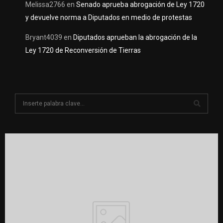
Melissa2766
en
Senado aprueba abrogación de Ley 1720
y devuelve norma a Diputados en medio de protestas
Bryant4039
en
Diputados aprueban la abrogación de la
Ley 1720 de Reconversión de Tierras
S
e
a
S
r
c
E
h
f
A
o
r
R
:
C