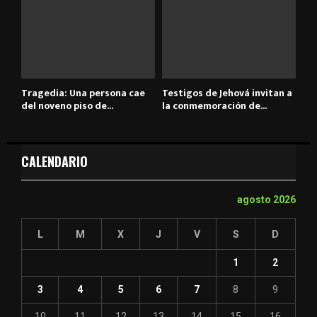
Tragedia: Una persona cae
Testigos de Jehová invitan a
del noveno piso de...
la conmemoración de...
CALENDARIO
agosto 2026
L
M
X
J
V
S
D
1
2
3
4
5
6
7
8
9
10
11
12
13
14
15
16