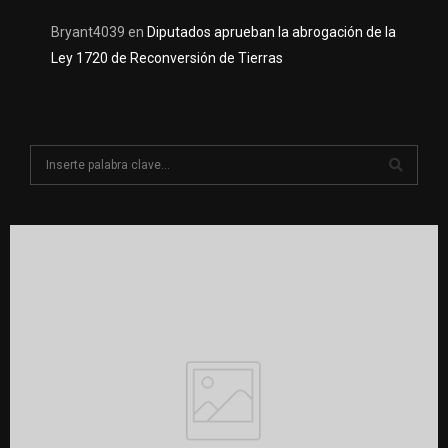
Bryant4039
en
Diputados aprueban la abrogación de la
Ley 1720 de Reconversión de Tierras
S
e
a
S
r
c
E
h
f
A
o
r
R
:
C
H