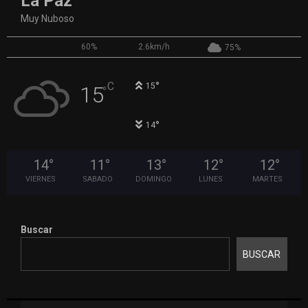
La Paz
Muy Nuboso
60%
2.6km/h
75%
°
C
15
15
°
°
14
14
°
11
°
13
°
12
°
12
°
VIERNES
SABADO
DOMINGO
LUNES
MARTES
Buscar
BUSCAR