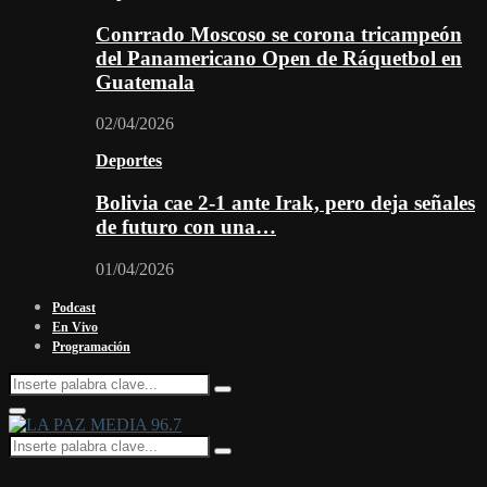
Conrrado Moscoso se corona tricampeón
del Panamericano Open de Ráquetbol en
Guatemala
02/04/2026
Deportes
Bolivia cae 2-1 ante Irak, pero deja señales
de futuro con una…
01/04/2026
Podcast
En Vivo
Programación
Search
Search
for:
Facebook
Twitter
Instagram
Youtube
Email
Twitch
Whatsapp
Primary
Menu
Search
Search
for: