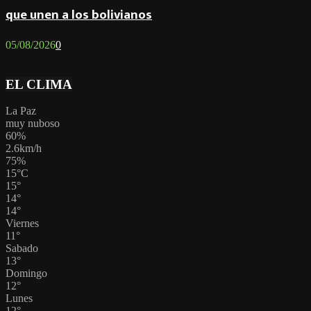
que unen a los bolivianos
05/08/2026
0
EL CLIMA
La Paz
muy nuboso
60%
2.6km/h
75%
15
°
C
15
°
14
°
14
°
Viernes
11
°
Sabado
13
°
Domingo
12
°
Lunes
12
°