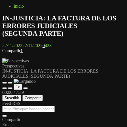
Inicio
IN-JUSTICIA: LA FACTURA DE LOS
ERRORES JUDICIALES
(SEGUNDA PARTE)
22/11/2022
22/11/2022
0
428
Compartir
1
Perspectivas
IN-JUSTICIA: LA FACTURA DE LOS ERRORES
JUDICIALES (SEGUNDA PARTE)
Reproducir
Pausar
1x
episodio
episodio
Mute/Unmute
Rebobinar
Fast
00:00
/
7:39
Episode
10
Forward
Suscribir
Compartir
segundos
30
seconds
Feed RSS
Compartir
Enlace