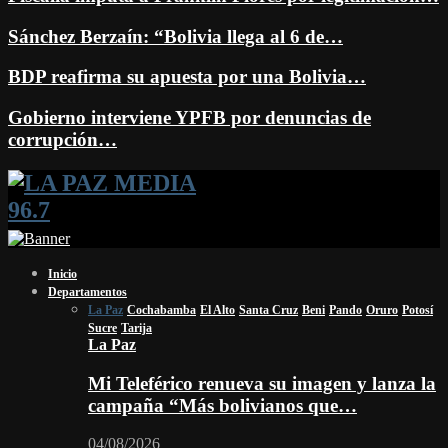
Sánchez Berzaín: “Bolivia llega al 6 de…
BDP reafirma su apuesta por una Bolivia…
Gobierno interviene YPFB por denuncias de
corrupción…
Facebook
Twitter
Instagram
Youtube
Email
Twitch
Whatsapp
Inicio
Departamentos
La Paz
Cochabamba
El Alto
Santa Cruz
Beni
Pando
Oruro
Potosí
Sucre
Tarija
La Paz
Mi Teleférico renueva su imagen y lanza la
campaña “Más bolivianos que…
04/08/2026