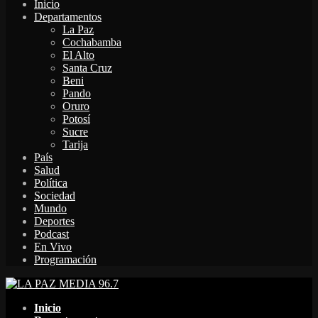
Inicio
Departamentos
La Paz
Cochabamba
El Alto
Santa Cruz
Beni
Pando
Oruro
Potosí
Sucre
Tarija
País
Salud
Política
Sociedad
Mundo
Deportes
Podcast
En Vivo
Programación
Facebook
Twitter
Instagram
Youtube
Email
Twitch
Whatsapp
Inicio