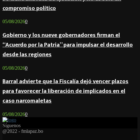
compromiso político
05/08/2026
0
Gobierno y los nueve gobernadores firman el
“Acuerdo por la Patria” para impulsar el desarrollo
desde las regiones
05/08/2026
0
Barral advierte que la Fiscalía dejó vencer plazos
para favorecer la liberación de implicados en el
caso narcomaletas
05/08/2026
0
Síguenos
Facebook
Twitter
Instagram
Youtube
Email
Twitch
Whatsapp
@2022 - fmlapaz.bo