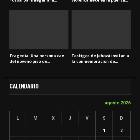
Potosí para llegar a la...
violentamete en la puerta...
Tragedia: Una persona cae
Testigos de Jehová invitan a
del noveno piso de...
la conmemoración de...
CALENDARIO
agosto 2026
L
M
X
J
V
S
D
1
2