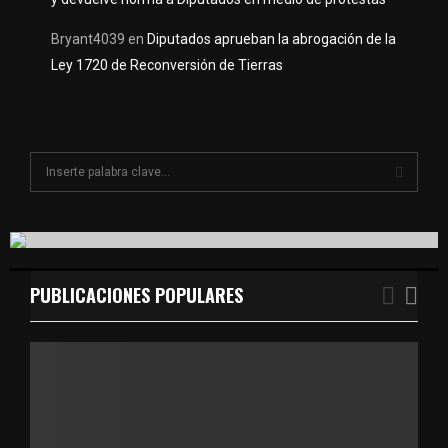
Bryant4039
en
Diputados aprueban la abrogación de la
Ley 1720 de Reconversión de Tierras
S
e
a
S
r
c
E
h
f
PUBLICACIONES POPULARES
A
o
r
R
:
C
H