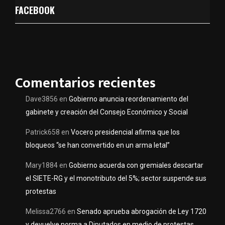
FACEBOOK
Comentarios recientes
Dave3856
en
Gobierno anuncia reordenamiento del
gabinete y creación del Consejo Económico y Social
Patrick658
en
Vocero presidencial afirma que los
bloqueos “se han convertido en un arma letal”
Mary1884
en
Gobierno acuerda con gremiales descartar
el SIETE-RG y el monotributo del 5%; sector suspende sus
protestas
Melissa2766
en
Senado aprueba abrogación de Ley 1720
y devuelve norma a Diputados en medio de protestas