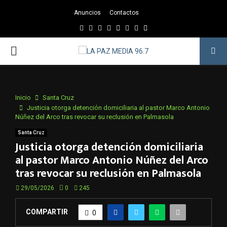
Anuncios
Contactos
Facebook
Twitter
Instagram
Youtube
Email
Twitch
Whatsapp
PRIMARY
MENU
Inicio
Santa Cruz
Justicia otorga detención domiciliaria al pastor Marco Antonio
Núñez del Arco tras revocar su reclusión en Palmasola
Santa Cruz
Justicia otorga detención domiciliaria
al pastor Marco Antonio Núñez del Arco
tras revocar su reclusión en Palmasola
29/05/2026
0
245
COMPARTIR
0