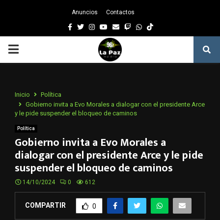
Anuncios
Contactos
Facebook
Twitter
Instagram
Youtube
Email
Twitch
Whatsapp
PRIMARY
MENU
Inicio
Política
Gobierno invita a Evo Morales a dialogar con el presidente Arce
y le pide suspender el bloqueo de caminos
Política
Gobierno invita a Evo Morales a
dialogar con el presidente Arce y le pide
suspender el bloqueo de caminos
14/10/2024
0
612
COMPARTIR
0