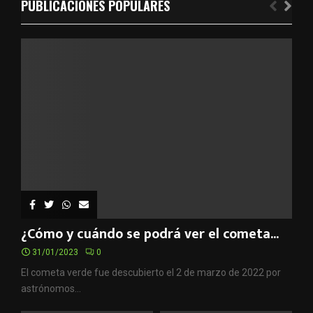
f
PUBLICACIONES POPULARES
A
o
r
R
:
C
H
¿Cómo y cuándo se podrá ver el cometa...
31/01/2023
0
El cometa verde fue descubierto el 2 de marzo de 2022 por
astrónomos...