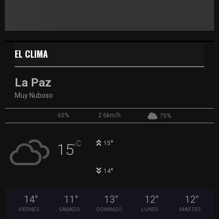
EL CLIMA
La Paz
Muy Nuboso
60%
2.6km/h
75%
°
C
15
15
°
°
14
14
°
11
°
13
°
12
°
12
°
VIERNES
SABADO
DOMINGO
LUNES
MARTES