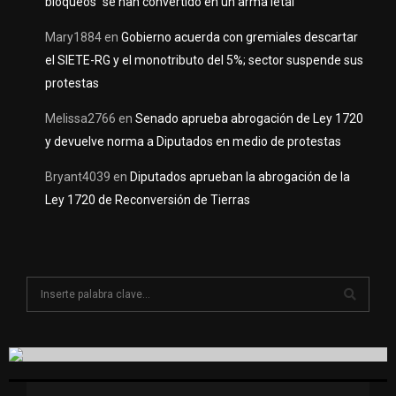
bloqueos “se han convertido en un arma letal”
Mary1884
en
Gobierno acuerda con gremiales descartar
el SIETE-RG y el monotributo del 5%; sector suspende sus
protestas
Melissa2766
en
Senado aprueba abrogación de Ley 1720
y devuelve norma a Diputados en medio de protestas
Bryant4039
en
Diputados aprueban la abrogación de la
Ley 1720 de Reconversión de Tierras
S
e
a
S
r
c
E
h