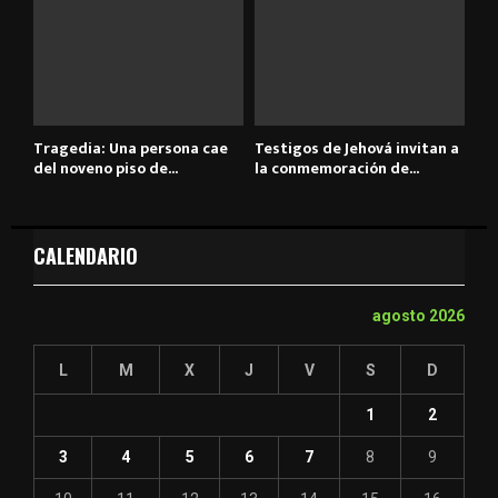
Tragedia: Una persona cae
Testigos de Jehová invitan a
del noveno piso de...
la conmemoración de...
CALENDARIO
agosto 2026
L
M
X
J
V
S
D
1
2
3
4
5
6
7
8
9