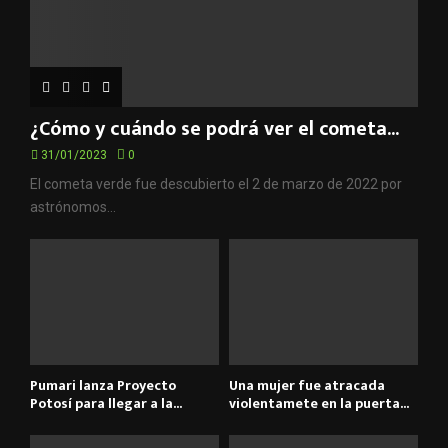
¿Cómo y cuándo se podrá ver el cometa...
31/01/2023
0
El cometa verde fue descubierto el 2 de marzo de 2022 por
astrónomos...
Pumari lanza Proyecto
Una mujer fue atracada
Potosí para llegar a la...
violentamete en la puerta...