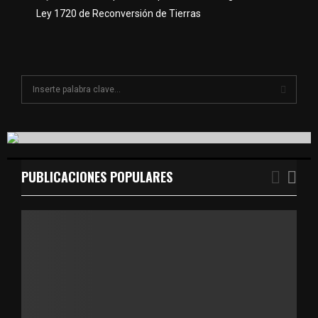
Ley 1720 de Reconversión de Tierras
S
e
a
S
r
c
E
h
f
PUBLICACIONES POPULARES
A
o
r
R
:
C
H