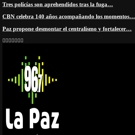
Tres policías son aprehendidos tras la fuga…
CBN celebra 140 años acompañando los momentos…
Paz propone desmontar el centralismo y fortalecer…
Facebook
Twitter
Instagram
Youtube
Email
Twitch
Whatsapp