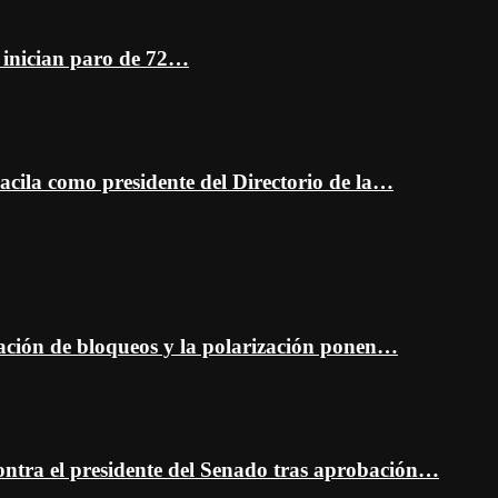
z inician paro de 72…
cila como presidente del Directorio de la…
ción de bloqueos y la polarización ponen…
ontra el presidente del Senado tras aprobación…