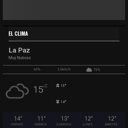
EL CLIMA
La Paz
Muy Nuboso
60%
2.6km/h
75%
°
C
15
15
°
°
14
14
°
11
°
13
°
12
°
12
°
VIERNES
SABADO
DOMINGO
LUNES
MARTES