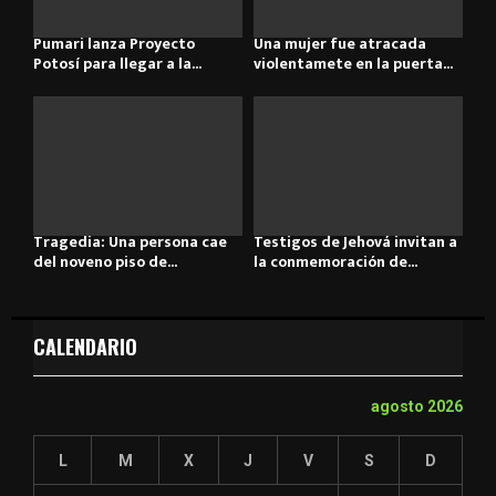
Pumari lanza Proyecto
Una mujer fue atracada
Potosí para llegar a la...
violentamete en la puerta...
Tragedia: Una persona cae
Testigos de Jehová invitan a
del noveno piso de...
la conmemoración de...
CALENDARIO
agosto 2026
L
M
X
J
V
S
D