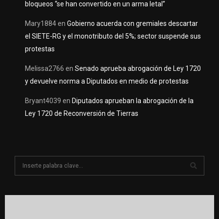
bloqueos “se han convertido en un arma letal”
Mary1884
en
Gobierno acuerda con gremiales descartar
el SIETE-RG y el monotributo del 5%; sector suspende sus
protestas
Melissa2766
en
Senado aprueba abrogación de Ley 1720
y devuelve norma a Diputados en medio de protestas
Bryant4039
en
Diputados aprueban la abrogación de la
Ley 1720 de Reconversión de Tierras
S
e
a
S
r
c
E
h