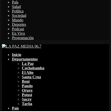
País
Salud
Política
Sociedad
Mundo
Deportes
Podcast
En Vivo
Programación
Facebook
Twitter
Instagram
Youtube
Email
Twitch
Whatsapp
Inicio
Departamentos
La Paz
Cochabamba
El Alto
Santa Cruz
Beni
Pando
Oruro
Potosí
Sucre
Tarija
País