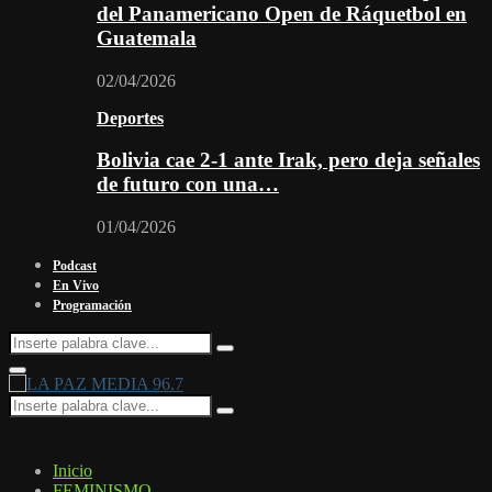
del Panamericano Open de Ráquetbol en
Guatemala
02/04/2026
Deportes
Bolivia cae 2-1 ante Irak, pero deja señales
de futuro con una…
01/04/2026
Podcast
En Vivo
Programación
Search
Search
for:
Facebook
Twitter
Instagram
Youtube
Email
Twitch
Whatsapp
Primary
Menu
Search
Search
for:
Inicio
FEMINISMO