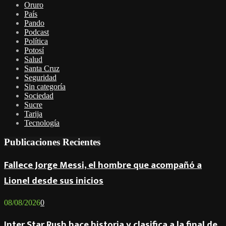
Oruro
País
Pando
Podcast
Política
Potosí
Salud
Santa Cruz
Seguridad
Sin categoría
Sociedad
Sucre
Tarija
Tecnología
Publicaciones Recientes
Fallece Jorge Messi, el hombre que acompañó a
Lionel desde sus inicios
08/08/2026
0
Inter Star Rush hace historia y clasifica a la final de