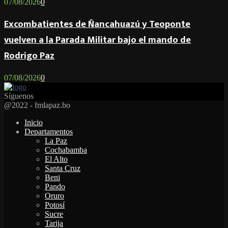
07/08/2026
0
Excombatientes de Ñancahuazú y Teoponte
vuelven a la Parada Militar bajo el mando de
Rodrigo Paz
07/08/2026
0
Síguenos
Facebook
Twitter
Instagram
Youtube
Email
Twitch
Whatsapp
@2022 - fmlapaz.bo
Inicio
Departamentos
La Paz
Cochabamba
El Alto
Santa Cruz
Beni
Pando
Oruro
Potosí
Sucre
Tarija