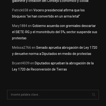
gabinete y creación del Consejo Económico y Social
Patrick658
en
Vocero presidencial afirma que los
bloqueos “se han convertido en un arma letal”
Mary1884
en
Gobierno acuerda con gremiales descartar
el SIETE-RG y el monotributo del 5%; sector suspende sus
protestas
Melissa2766
en
Senado aprueba abrogación de Ley 1720
y devuelve norma a Diputados en medio de protestas
Bryant4039
en
Diputados aprueban la abrogación de la
Ley 1720 de Reconversión de Tierras
S
e
a
S