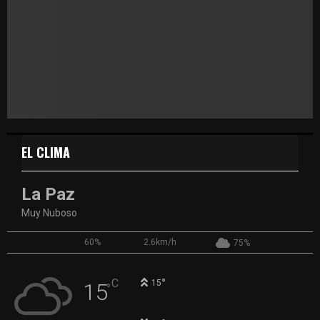
EL CLIMA
La Paz
Muy Nuboso
60%
2.6km/h
75%
°
C
15
15
°