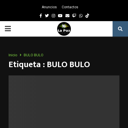
Anuncios
Contactos
Facebook
Twitter
Instagram
Youtube
Email
Twitch
Whatsapp
PRIMARY
MENU
Inicio
BULO BULO
Etiqueta : BULO BULO