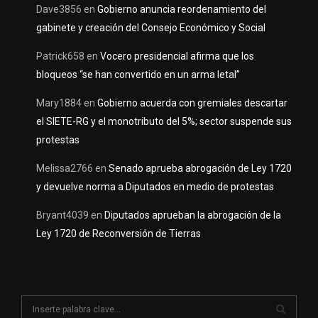
Dave3856
en
Gobierno anuncia reordenamiento del
gabinete y creación del Consejo Económico y Social
Patrick658
en
Vocero presidencial afirma que los
bloqueos “se han convertido en un arma letal”
Mary1884
en
Gobierno acuerda con gremiales descartar
el SIETE-RG y el monotributo del 5%; sector suspende sus
protestas
Melissa2766
en
Senado aprueba abrogación de Ley 1720
y devuelve norma a Diputados en medio de protestas
Bryant4039
en
Diputados aprueban la abrogación de la
Ley 1720 de Reconversión de Tierras
S
e