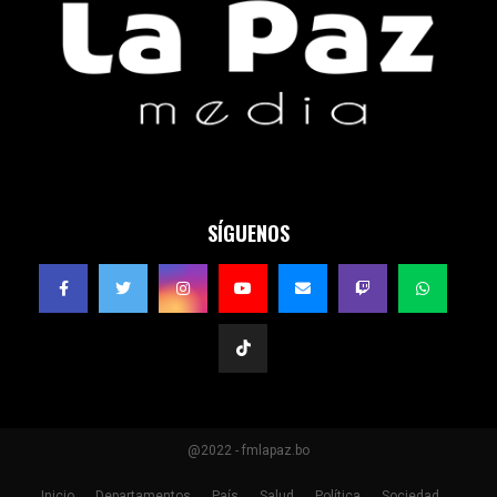
SÍGUENOS
@2022 - fmlapaz.bo
Inicio
Departamentos
País
Salud
Política
Sociedad