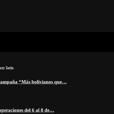
ucre
Tarija
a campaña “Más bolivianos que…
peraciones del 6 al 8 de…