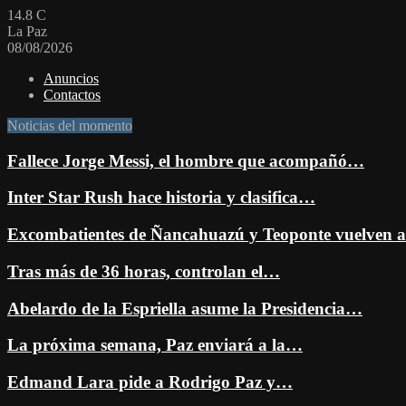
14.8
C
La Paz
08/08/2026
Anuncios
Contactos
Noticias del momento
Fallece Jorge Messi, el hombre que acompañó…
Inter Star Rush hace historia y clasifica…
Excombatientes de Ñancahuazú y Teoponte vuelven
Tras más de 36 horas, controlan el…
Abelardo de la Espriella asume la Presidencia…
La próxima semana, Paz enviará a la…
Edmand Lara pide a Rodrigo Paz y…