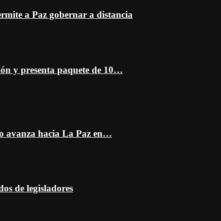
mite a Paz gobernar a distancia
ción y presenta paquete de 10…
do avanza hacia La Paz en…
dos de legisladores