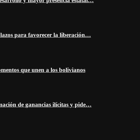
esarrollo y mayor presencia estatal…
plazos para favorecer la liberación…
entos que unen a los bolivianos
mación de ganancias ilícitas y pide…