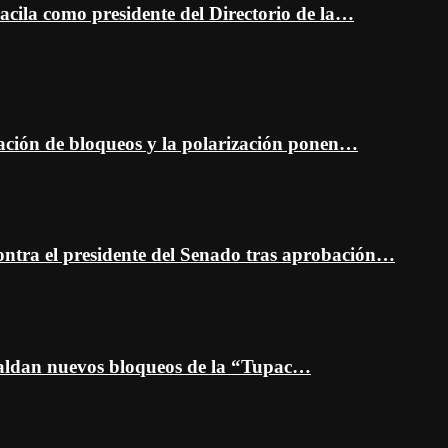
cila como presidente del Directorio de la…
ción de bloqueos y la polarización ponen…
ontra el presidente del Senado tras aprobación…
spaldan nuevos bloqueos de la “Tupac…