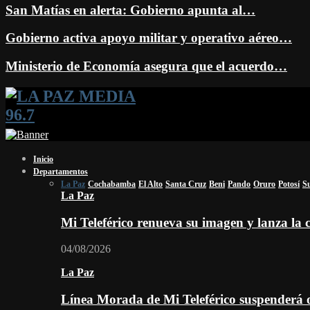
San Matías en alerta: Gobierno apunta al…
Gobierno activa apoyo militar y operativo aéreo…
Ministerio de Economía asegura que el acuerdo…
Facebook
Twitter
Instagram
Youtube
Email
Twitch
Whatsapp
Inicio
Departamentos
La Paz
Cochabamba
El Alto
Santa Cruz
Beni
Pando
Oruro
Potosí
S
La Paz
Mi Teleférico renueva su imagen y lanza l
04/08/2026
La Paz
Línea Morada de Mi Teleférico suspenderá o