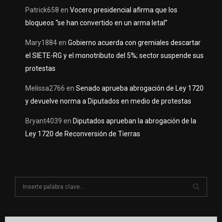
Patrick658
en
Vocero presidencial afirma que los
bloqueos “se han convertido en un arma letal”
Mary1884
en
Gobierno acuerda con gremiales descartar
el SIETE-RG y el monotributo del 5%; sector suspende sus
protestas
Melissa2766
en
Senado aprueba abrogación de Ley 1720
y devuelve norma a Diputados en medio de protestas
Bryant4039
en
Diputados aprueban la abrogación de la
Ley 1720 de Reconversión de Tierras
S
e
a
S
r