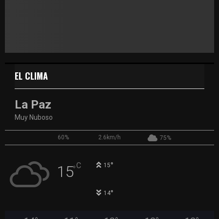
EL CLIMA
La Paz
Muy Nuboso
60%
2.6km/h
75%
°
C
15
15
°
°
14