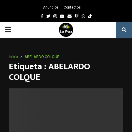
Anuncios
Contactos
Facebook
Twitter
Instagram
Youtube
Email
Twitch
Whatsapp
PRIMARY
MENU
Inicio
ABELARDO COLQUE
Etiqueta : ABELARDO
COLQUE