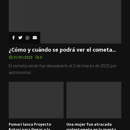
¿Cómo y cuándo se podrá ver el cometa...
31/01/2023
0
El cometa verde fue descubierto el 2 de marzo de 2022 por
astrónomos...
Pumari lanza Proyecto
Una mujer fue atracada
Potosí para llegar a la...
violentamete en la puerta...