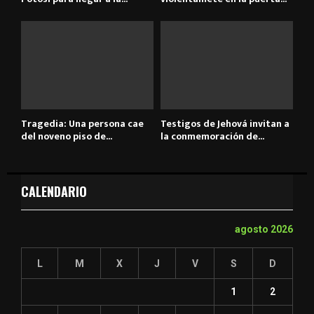
Tragedia: Una persona cae
Testigos de Jehová invitan a
del noveno piso de...
la conmemoración de...
CALENDARIO
agosto 2026
L
M
X
J
V
S
D
1
2