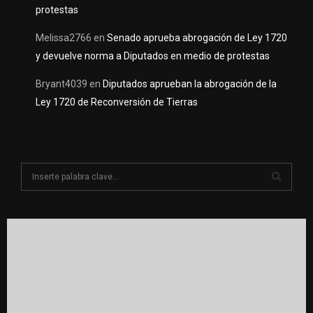
protestas
Melissa2766
en
Senado aprueba abrogación de Ley 1720
y devuelve norma a Diputados en medio de protestas
Bryant4039
en
Diputados aprueban la abrogación de la
Ley 1720 de Reconversión de Tierras
S
e
a
S
r
c
E
h
f
A
o
r
R
: