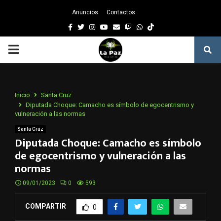
Anuncios
Contactos
Facebook
Twitter
Instagram
Youtube
Email
Twitch
Whatsapp
PRIMARY
MENU
Inicio
Santa Cruz
Diputada Choque: Camacho es símbolo de egocentrismo y
vulneración a las normas
Santa Cruz
Diputada Choque: Camacho es símbolo
de egocentrismo y vulneración a las
normas
09/01/2023
0
593
COMPARTIR
0