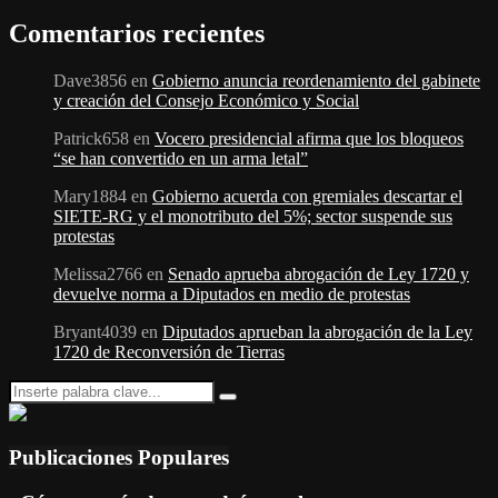
Comentarios recientes
Dave3856
en
Gobierno anuncia reordenamiento del gabinete
y creación del Consejo Económico y Social
Patrick658
en
Vocero presidencial afirma que los bloqueos
“se han convertido en un arma letal”
Mary1884
en
Gobierno acuerda con gremiales descartar el
SIETE-RG y el monotributo del 5%; sector suspende sus
protestas
Melissa2766
en
Senado aprueba abrogación de Ley 1720 y
devuelve norma a Diputados en medio de protestas
Bryant4039
en
Diputados aprueban la abrogación de la Ley
1720 de Reconversión de Tierras
Search
Search
for:
Publicaciones Populares