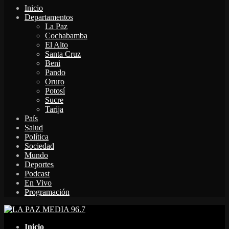
Inicio
Departamentos
La Paz
Cochabamba
El Alto
Santa Cruz
Beni
Pando
Oruro
Potosí
Sucre
Tarija
País
Salud
Política
Sociedad
Mundo
Deportes
Podcast
En Vivo
Programación
Facebook
Twitter
Instagram
Youtube
Email
Twitch
Whatsapp
Inicio