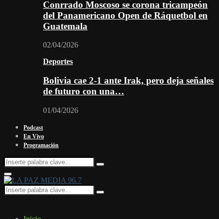
Conrrado Moscoso se corona tricampeón
del Panamericano Open de Ráquetbol en
Guatemala
02/04/2026
Deportes
Bolivia cae 2-1 ante Irak, pero deja señales
de futuro con una…
01/04/2026
Podcast
En Vivo
Programación
Search
Search
for:
Facebook
Twitter
Instagram
Youtube
Email
Twitch
Whatsapp
Primary
Menu
Search
Search
for:
Inicio