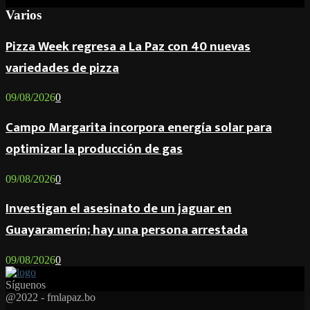
Varios
Pizza Week regresa a La Paz con 40 nuevas
variedades de pizza
09/08/2026
0
Campo Margarita incorpora energía solar para
optimizar la producción de gas
09/08/2026
0
Investigan el asesinato de un jaguar en
Guayaramerín; hay una persona arrestada
09/08/2026
0
Síguenos
Facebook
Twitter
Instagram
Youtube
Email
Twitch
Whatsapp
@2022 - fmlapaz.bo