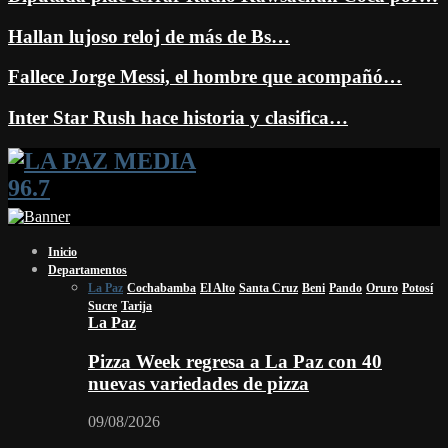
Hallan lujoso reloj de más de Bs…
Fallece Jorge Messi, el hombre que acompañó…
Inter Star Rush hace historia y clasifica…
Facebook
Twitter
Instagram
Youtube
Email
Twitch
Whatsapp
Inicio
Departamentos
La Paz
Cochabamba
El Alto
Santa Cruz
Beni
Pando
Oruro
Potosí
Sucre
Tarija
La Paz
Pizza Week regresa a La Paz con 40
nuevas variedades de pizza
09/08/2026