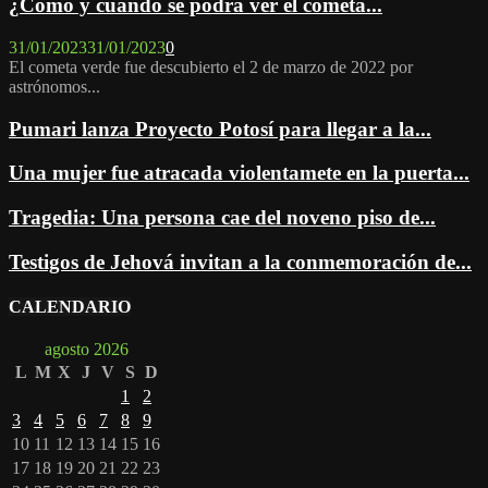
¿Cómo y cuándo se podrá ver el cometa...
31/01/2023
31/01/2023
0
El cometa verde fue descubierto el 2 de marzo de 2022 por
astrónomos...
Pumari lanza Proyecto Potosí para llegar a la...
Una mujer fue atracada violentamete en la puerta...
Tragedia: Una persona cae del noveno piso de...
Testigos de Jehová invitan a la conmemoración de...
CALENDARIO
agosto 2026
L
M
X
J
V
S
D
1
2
3
4
5
6
7
8
9
10
11
12
13
14
15
16
17
18
19
20
21
22
23