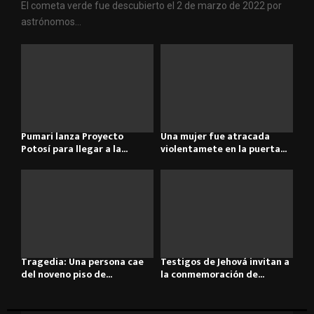
El cometa verde fue descubierto el 2 de marzo de 2022 por
astrónomos...
Pumari lanza Proyecto
Una mujer fue atracada
Potosí para llegar a la...
violentamete en la puerta...
Tragedia: Una persona cae
Testigos de Jehová invitan a
del noveno piso de...
la conmemoración de...