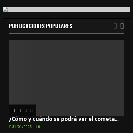
S
r
c
E
h
f
PUBLICACIONES POPULARES
A
o
r
R
:
C
H
¿Cómo y cuándo se podrá ver el cometa...
31/01/2023
0