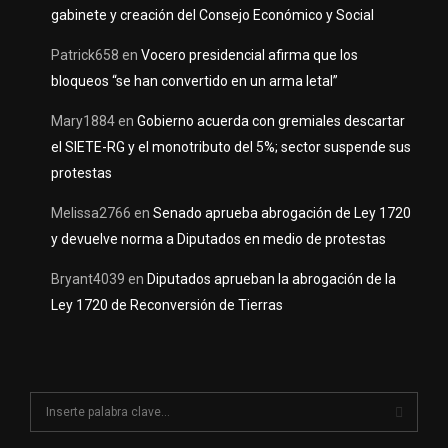
gabinete y creación del Consejo Económico y Social
Patrick658
en
Vocero presidencial afirma que los
bloqueos “se han convertido en un arma letal”
Mary1884
en
Gobierno acuerda con gremiales descartar
el SIETE-RG y el monotributo del 5%; sector suspende sus
protestas
Melissa2766
en
Senado aprueba abrogación de Ley 1720
y devuelve norma a Diputados en medio de protestas
Bryant4039
en
Diputados aprueban la abrogación de la
Ley 1720 de Reconversión de Tierras
S
e
a