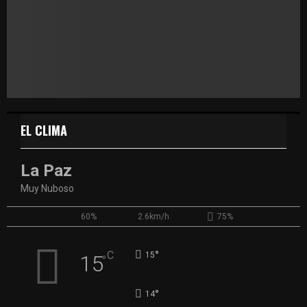
EL CLIMA
La Paz
Muy Nuboso
60%
2.6km/h
75%
°
C
15
15
°
°
14