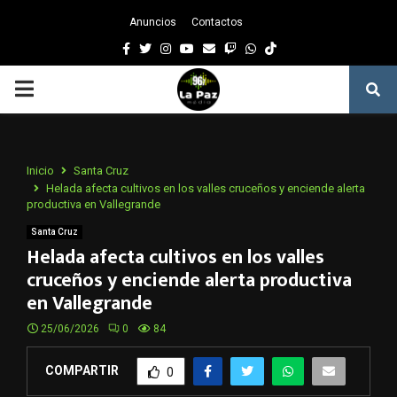
Anuncios
Contactos
Facebook
Twitter
Instagram
Youtube
Email
Twitch
Whatsapp
PRIMARY
MENU
Inicio
Santa Cruz
Helada afecta cultivos en los valles cruceños y enciende alerta
productiva en Vallegrande
Santa Cruz
Helada afecta cultivos en los valles
cruceños y enciende alerta productiva
en Vallegrande
25/06/2026
0
84
COMPARTIR
0