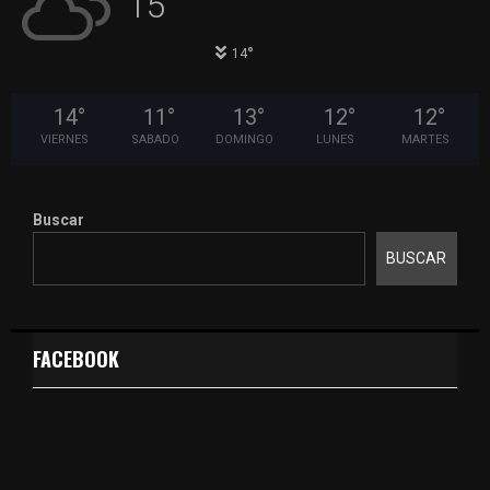
15
°
°
14
14
°
11
°
13
°
12
°
12
°
VIERNES
SABADO
DOMINGO
LUNES
MARTES
Buscar
BUSCAR
FACEBOOK