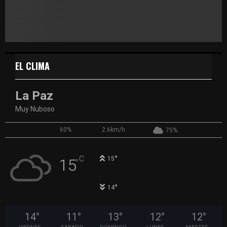
EL CLIMA
La Paz
Muy Nuboso
60%
2.6km/h
75%
°
C
15
15
°
°
14
14
°
11
°
13
°
12
°
12
°