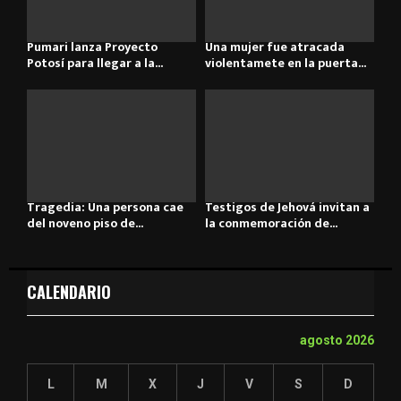
Pumari lanza Proyecto
Una mujer fue atracada
Potosí para llegar a la...
violentamete en la puerta...
Tragedia: Una persona cae
Testigos de Jehová invitan a
del noveno piso de...
la conmemoración de...
CALENDARIO
agosto 2026
L
M
X
J
V
S
D