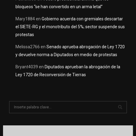
bloqueos “se han convertido en un arma letal”
Mary1884
en
Gobierno acuerda con gremiales descartar
el SIETE-RG y el monotributo del 5%; sector suspende sus
protestas
Melissa2766
en
Senado aprueba abrogación de Ley 1720
y devuelve norma a Diputados en medio de protestas
Bryant4039
en
Diputados aprueban la abrogación de la
Ley 1720 de Reconversión de Tierras
S
e
a
S
r
c
E
h