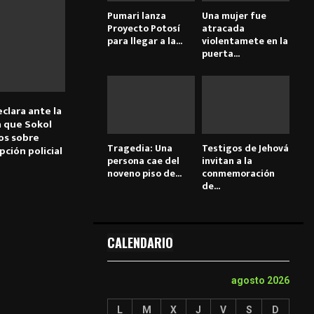
Pumari lanza
Una mujer fue
Proyecto Potosí
atracada
para llegar a la...
violentamete en la
puerta...
clara ante la
ma que Sokol
os sobre
Tragedia: Una
Testigos de Jehová
ción policial
persona cae del
invitan a la
noveno piso de...
conmemoración
de...
CALENDARIO
agosto 2026
L
M
X
J
V
S
D