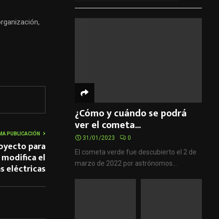
organización,
¿Cómo y cuándo se podrá
ver el cometa...
MA PUBLICACIÓN
31/01/2023
0
royecto para
El cometa verde fue descubierto el 2 de
modifica el
marzo de 2022 por astrónomos...
s eléctricas