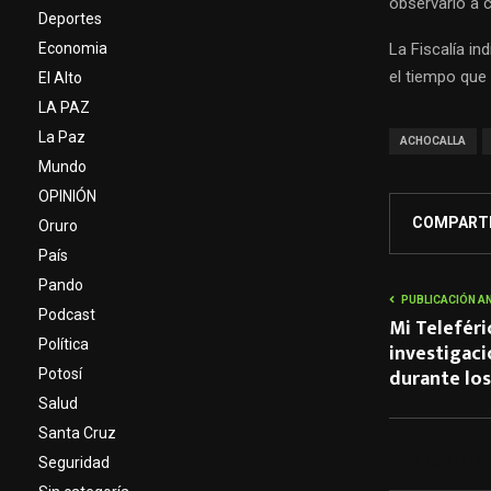
observarlo a c
Deportes
Economia
La Fiscalía in
el tiempo que 
El Alto
LA PAZ
La Paz
ACHOCALLA
Mundo
OPINIÓN
COMPART
Oruro
País
Pando
PUBLICACIÓN A
Podcast
Mi Teleféri
Política
investigaci
durante los
Potosí
Salud
Santa Cruz
ARTÍCULOS
Seguridad