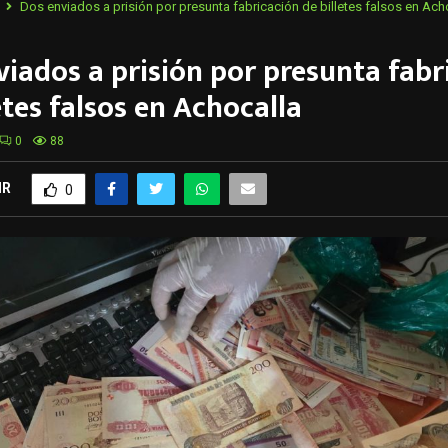
Dos enviados a prisión por presunta fabricación de billetes falsos en Ach
viados a prisión por presunta fabr
etes falsos en Achocalla
0
88
IR
0