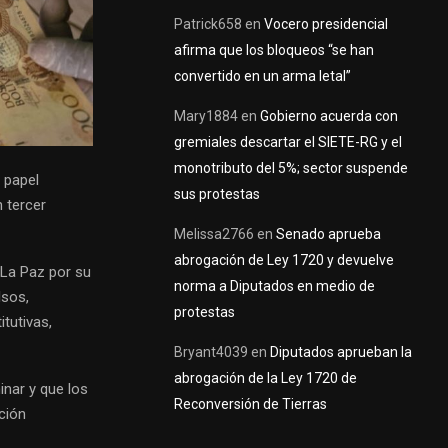
Patrick658
en
Vocero presidencial
afirma que los bloqueos “se han
convertido en un arma letal”
Mary1884
en
Gobierno acuerda con
gremiales descartar el SIETE-RG y el
monotributo del 5%; sector suspende
 papel
sus protestas
n tercer
Melissa2766
en
Senado aprueba
abrogación de Ley 1720 y devuelve
 La Paz por su
norma a Diputados en medio de
lsos,
protestas
tutivas,
Bryant4039
en
Diputados aprueban la
abrogación de la Ley 1720 de
inar y que los
Reconversión de Tierras
ción