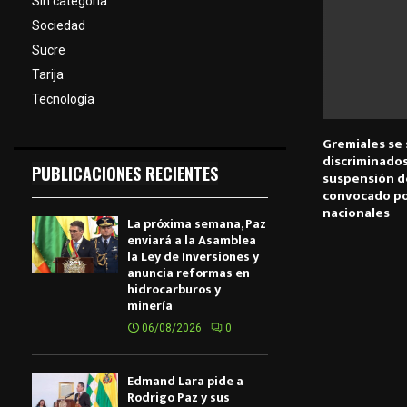
Sin categoría
Sociedad
Sucre
Tarija
Tecnología
Gremiales se
discriminados
PUBLICACIONES RECIENTES
suspensión d
convocado po
nacionales
La próxima semana, Paz
enviará a la Asamblea
la Ley de Inversiones y
anuncia reformas en
hidrocarburos y
minería
06/08/2026
0
Edmand Lara pide a
Rodrigo Paz y sus