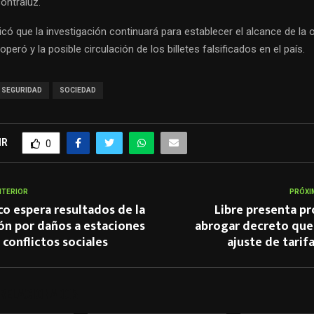
ontraluz.
dicó que la investigación continuará para establecer el alcance de la 
operó y la posible circulación de los billetes falsificados en el país.
SEGURIDAD
SOCIEDAD
IR
0
NTERIOR
PRÓXI
co espera resultados de la
Libre presenta p
ón por daños a estaciones
abrogar decreto que 
 conflictos sociales
ajuste de tarifa
 RELACIONADOS