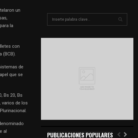
ntelaron un
S
sas,
e
para la
a
S
r
c
E
lletes con
h
a (BCB).
f
A
o
 sistemas de
r
R
apel que se
:
C
H
0, Bs 20, Bs
 varios de los
Plurinacional.
l denominado
e al
PUBLICACIONES POPULARES