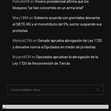
Patrick658
en
Vocero presidencial afirma que los
bloqueos “se han convertido en un arma letal”
Mary1884
en
Gobierno acuerda con gremiales descartar
el SIETE-RG y el monotributo del 5%; sector suspende sus
protestas
Melissa2766
en
Senado aprueba abrogación de Ley 1720
y devuelve norma a Diputados en medio de protestas
Bryant4039
en
Diputados aprueban la abrogación de la
Ley 1720 de Reconversión de Tierras
S
e
a
S
r
c
E