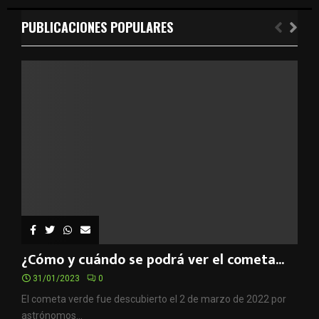
h
f
PUBLICACIONES POPULARES
A
o
r
R
:
C
H
¿Cómo y cuándo se podrá ver el cometa...
31/01/2023
0
El cometa verde fue descubierto el 2 de marzo de 2022 por
astrónomos...