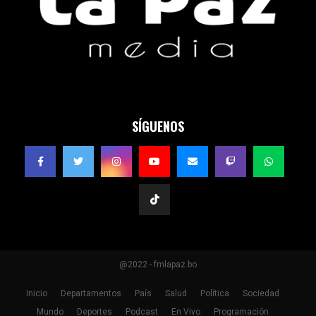
SÍGUENOS
@2022 - fmlapaz.bo
Inicio
Departamentos
País
Salud
Política
Sociedad
Mundo
Deportes
Podcast
En Vivo
Programación