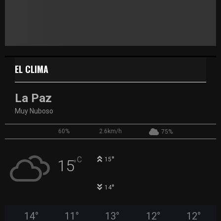
EL CLIMA
La Paz
Muy Nuboso
60%
2.6km/h
75%
°
C
15
15
°
°
14
14
°
11
°
13
°
12
°
12
°