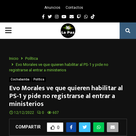
Anuncios
Contactos
Facebook
Twitter
Instagram
Youtube
Email
Twitch
Whatsapp
PRIMARY
MENU
Inicio
Política
Evo Morales ve que quieren habilitar al PS-1 y pide no
registrarse al entrar a ministerios
Cochabamba
Política
Evo Morales ve que quieren habilitar al
PS-1 y pide no registrarse al entrar a
ministerios
12/12/2022
0
607
COMPARTIR
0