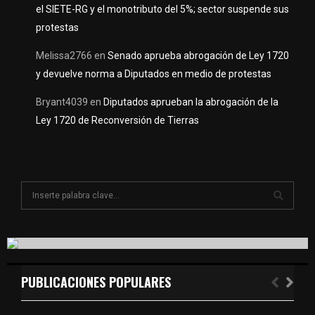
el SIETE-RG y el monotributo del 5%; sector suspende sus
protestas
Melissa2766
en
Senado aprueba abrogación de Ley 1720
y devuelve norma a Diputados en medio de protestas
Bryant4039
en
Diputados aprueban la abrogación de la
Ley 1720 de Reconversión de Tierras
S
e
a
S
r
c
E
h
f
PUBLICACIONES POPULARES
A
o
r
R