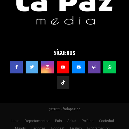
SÍGUENOS
@2022 - fmlapaz.bo
Inicio
Departamentos
País
Salud
Política
Sociedad
Mundo
Deportes
Podcast
En Vivo
Programación