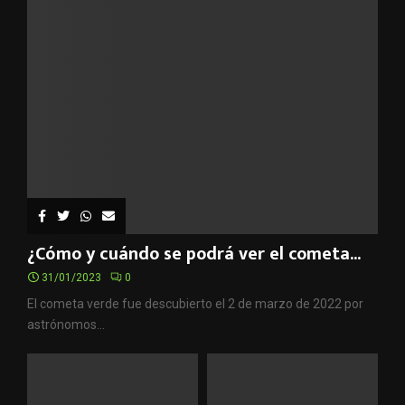
:
C
H
¿Cómo y cuándo se podrá ver el cometa...
31/01/2023
0
El cometa verde fue descubierto el 2 de marzo de 2022 por
astrónomos...