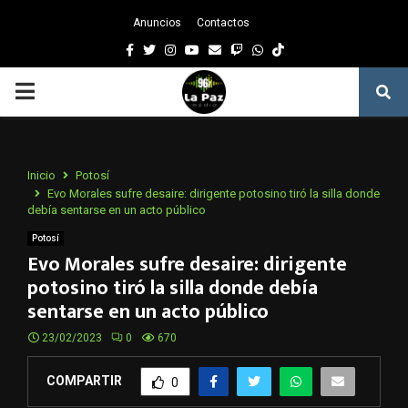
Anuncios
Contactos
Facebook
Twitter
Instagram
Youtube
Email
Twitch
Whatsapp
PRIMARY
MENU
Inicio
Potosí
Evo Morales sufre desaire: dirigente potosino tiró la silla donde
debía sentarse en un acto público
Potosí
Evo Morales sufre desaire: dirigente
potosino tiró la silla donde debía
sentarse en un acto público
23/02/2023
0
670
COMPARTIR
0